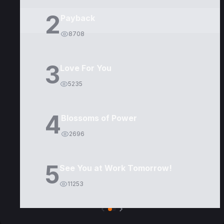
2
Payback
8708
3
Love For You
5235
4
Blossoms of Power
2696
5
See You at Work Tomorrow!
11253