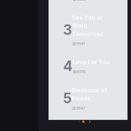
See You at
3
Work
Tomorrow!
11141
4
Love For You
5170
Blossoms of
5
Power
2647