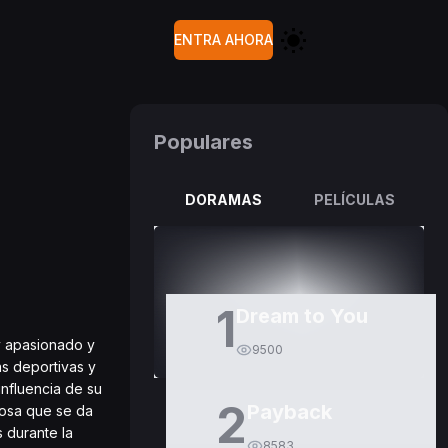
ENTRA AHORA
Populares
DORAMAS
PELÍCULAS
1
Dream to You
y apasionado y
9500
as deportivas y
influencia de su
2
Payback
mosa que se da
 durante la
8583