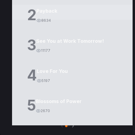
2
Payback
8634
3
See You at Work Tomorrow!
11177
4
Love For You
5197
5
Blossoms of Power
2670