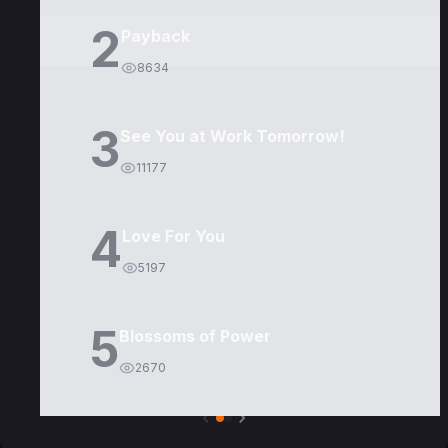
2
Payback
8634
3
See You at Work Tomorrow!
11177
4
Love For You
5197
5
Blossoms of Power
2670