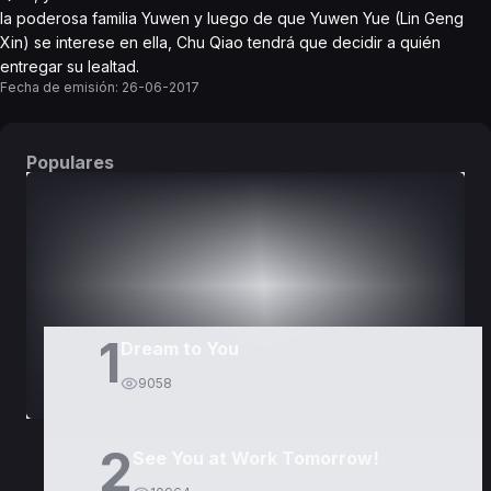
la poderosa familia Yuwen y luego de que Yuwen Yue (Lin Geng
Xin) se interese en ella, Chu Qiao tendrá que decidir a quién
entregar su lealtad.
Fecha de emisión:
26-06-2017
Populares
DORAMAS
PELÍCULAS
1
Dream to You
9058
2
See You at Work Tomorrow!