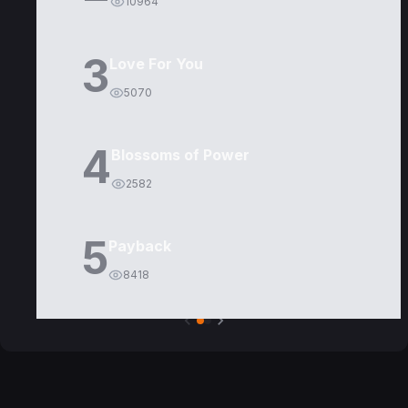
10964
3
Love For You
5070
4
Blossoms of Power
2582
5
Payback
8418