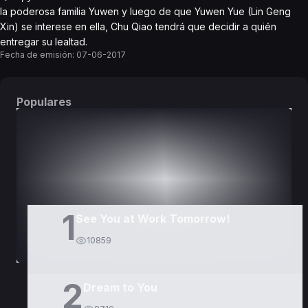
la poderosa familia Yuwen y luego de que Yuwen Yue (Lin Geng
Xin) se interese en ella, Chu Qiao tendrá que decidir a quién
entregar su lealtad.
Fecha de emisión:
07-06-2017
Populares
DORAMAS
PELÍCULAS
1
See You at Work Tomorrow!
10859
2
Dream to You