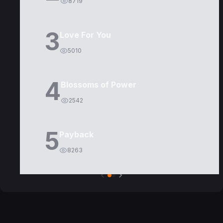
8719
3
Love For You
5010
4
Blossoms of Power
2542
5
Payback
8263