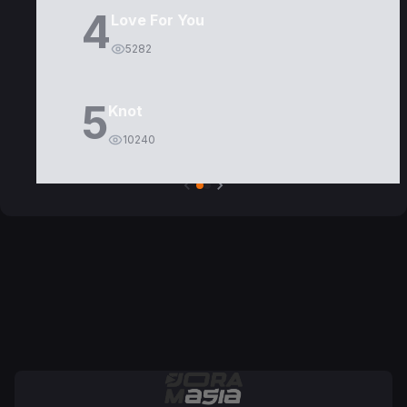
4
Love For You
5282
5
Knot
10240