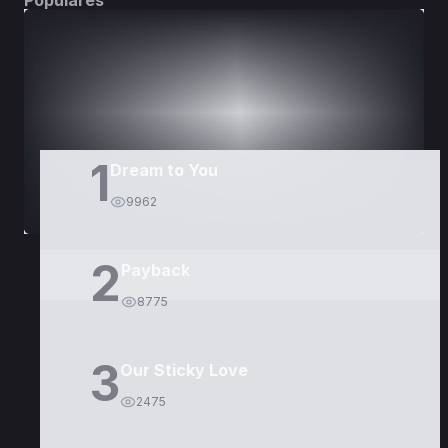
Populares
DORAMAS
PELÍCULAS
1
Dream to You
9962
2
Payback
8775
3
Our Sticky Love
2475