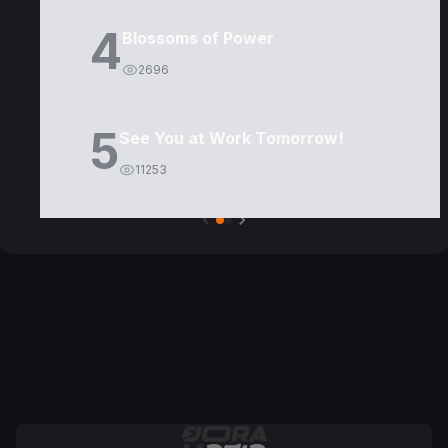
4
Blossoms of Power
2696
5
See You at Work Tomorrow!
11253