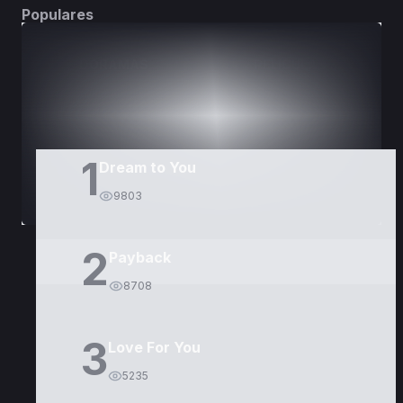
Populares
DORAMAS
PELÍCULAS
1
Dream to You
9803
2
Payback
8708
3
Love For You
5235