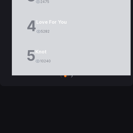
2475
4
Love For You
5282
5
Knot
10240