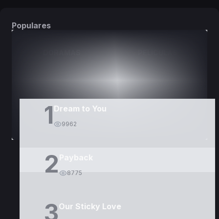
Populares
DORAMAS
PELÍCULAS
1
Dream to You
9962
2
Payback
8775
3
Our Sticky Love