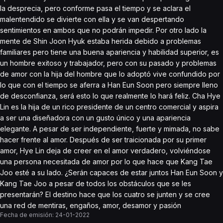
la desprecia, pero conforme pasa el tiempo y se aclara el
malentendido se divierte con ella y se van despertando
sentimientos en ambos que no podrán impedir. Por otro lado la
mente de Shin Joon Hyuk estaba herida debido a problemas
familiares pero tiene una buena apariencia y habilidad superior, es
un hombre exitoso y trabajador, pero con su pasado y problemas
de amor con la hija del hombre que lo adoptó vive confundido por
lo que con el tiempo se aferra a Han Eun Soon pero siempre lleno
de desconfianza, será esto lo que realmente lo hará feliz. Cha Hye
Lin es la hija de un rico presidente de un centro comercial y aspira
a ser una diseñadora con un gusto único y una apariencia
elegante. A pesar de ser independiente, fuerte y mimada, no sabe
hacer frente al amor. Después de ser traicionada por su primer
amor, Hye Lin deja de creer en el amor verdadero, volviéndose
una persona necesitada de amor por lo que hace que Kang Tae
Joo esté a su lado. ¿Serán capaces de estar juntos Han Eun Soon y
Kang Tae Joo a pesar de todos los obstáculos que se les
presentarán? El destino hace que los cuatro se junten y se cree
una red de mentiras, engaños, amor, desamor y pasión
Fecha de emisión:
24-01-2022