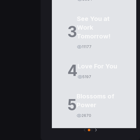
See You at
3
Work
Tomorrow!
11177
4
Love For You
5197
Blossoms of
5
Power
2670