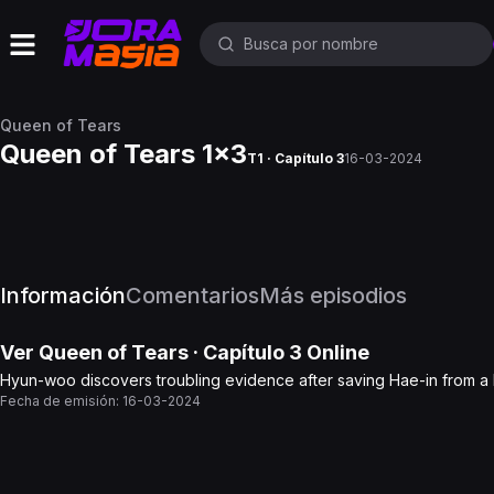
Queen of Tears
Queen of Tears 1x3
T1 · Capítulo 3
16-03-2024
Información
Comentarios
Más episodios
Ver
Queen of Tears
· Capítulo
3
Online
Hyun-woo discovers troubling evidence after saving Hae-in from a boa
Fecha de emisión:
16-03-2024