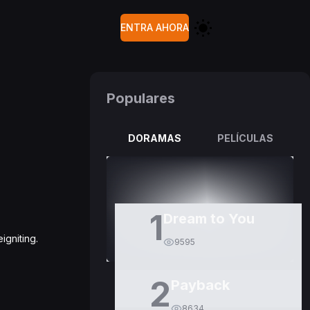
ENTRA AHORA
Populares
DORAMAS
PELÍCULAS
1
Dream to You
igniting.
9595
2
Payback
8634