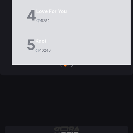
4
Love For You
5282
5
Knot
10240