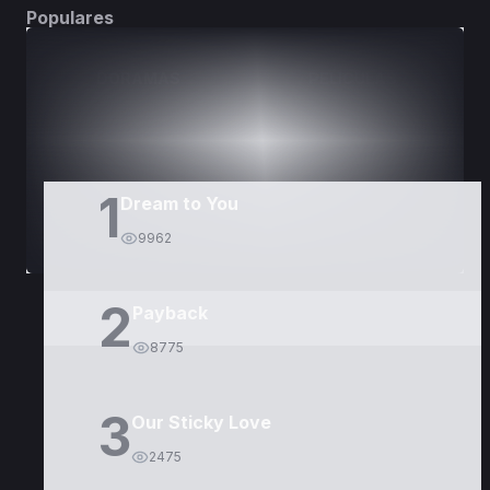
Populares
DORAMAS
PELÍCULAS
1
Dream to You
9962
2
Payback
8775
3
Our Sticky Love
2475