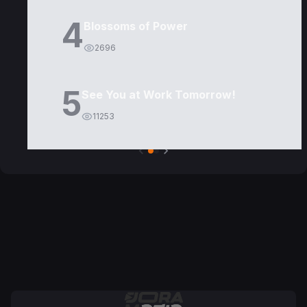
4
Blossoms of Power
2696
5
See You at Work Tomorrow!
11253