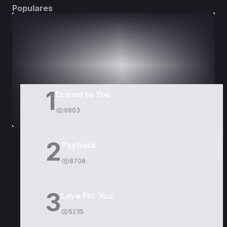
Populares
DORAMAS
PELÍCULAS
1
Dream to You
9803
2
Payback
8708
3
Love For You
5235