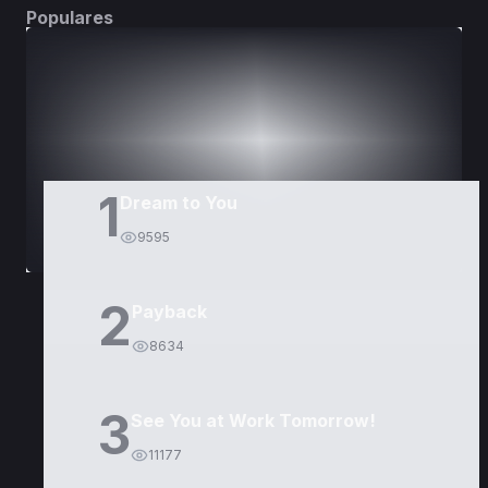
Populares
DORAMAS
PELÍCULAS
1
Dream to You
9595
2
Payback
8634
3
See You at Work Tomorrow!
11177