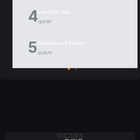
4
Love For You
5197
5
Blossoms of Power
2670