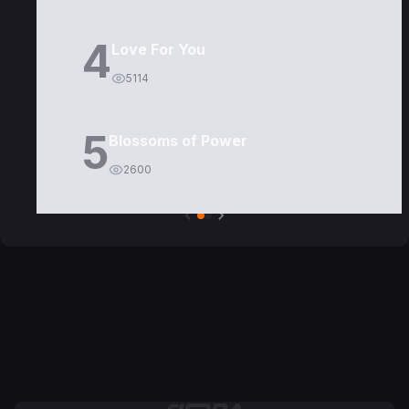
4
Love For You
5114
5
Blossoms of Power
2600