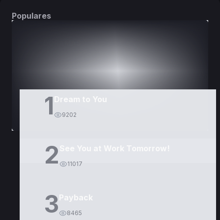
Populares
DORAMAS
PELÍCULAS
1
Dream to You
9202
2
See You at Work Tomorrow!
11017
3
Payback
8465