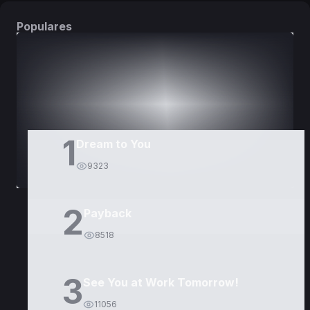
Populares
DORAMAS
PELÍCULAS
1
Dream to You
9323
2
Payback
8518
3
See You at Work Tomorrow!
11056