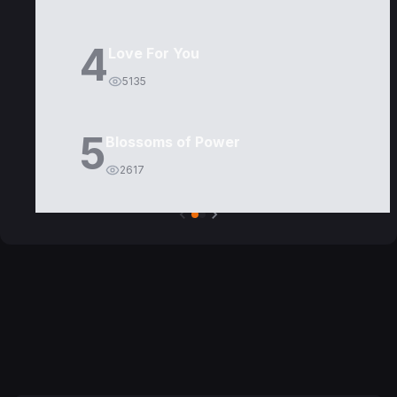
4
Love For You
5135
5
Blossoms of Power
2617