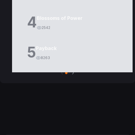
4
Blossoms of Power
2542
5
Payback
8263