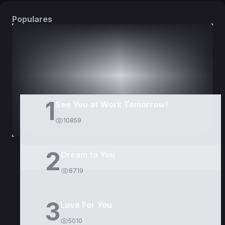
Populares
DORAMAS
PELÍCULAS
1
See You at Work Tomorrow!
10859
2
Dream to You
8719
3
Love For You
5010