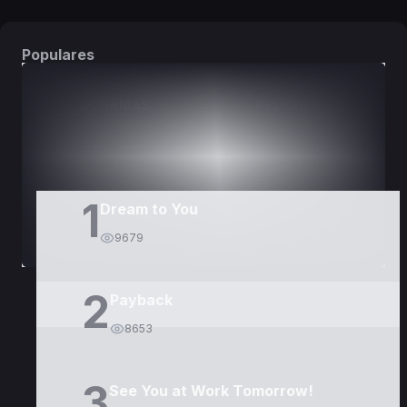
Populares
DORAMAS
PELÍCULAS
1
Dream to You
9679
2
Payback
8653
3
See You at Work Tomorrow!