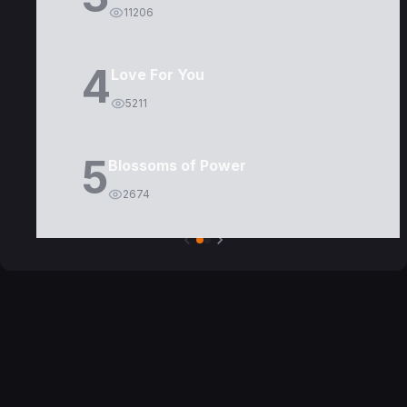
11206
4
Love For You
5211
5
Blossoms of Power
2674