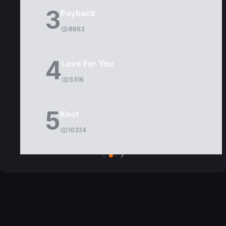
3
Payback
8863
4
Love For You
5316
5
Knot
10324