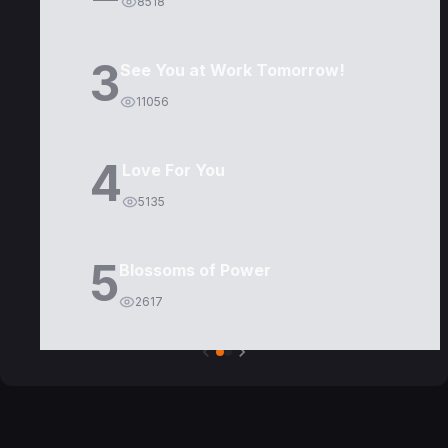
8518
3
See You at Work Tomorrow!
11056
4
Love For You
5135
5
Blossoms of Power
2617