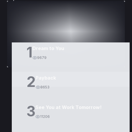
DORAMAS
PELÍCULAS
1
Dream to You
9679
2
Payback
8653
3
See You at Work Tomorrow!
11206