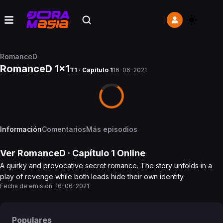
RomanceD
RomanceD 1x1
T1 · Capítulo 1
16-06-2021
Información
Comentarios
Más episodios
Ver
RomanceD
· Capítulo
1
Online
A quirky and provocative secret romance. The story unfolds in a
play of revenge while both leads hide their own identity.
Fecha de emisión:
16-06-2021
Populares