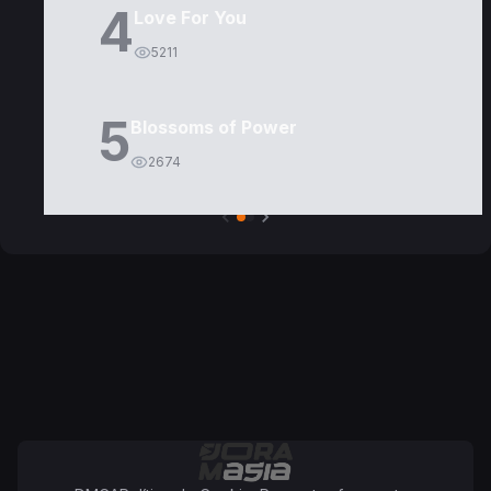
4
Love For You
5211
5
Blossoms of Power
2674