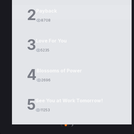
2
Payback
8708
3
Love For You
5235
4
Blossoms of Power
2696
5
See You at Work Tomorrow!
11253