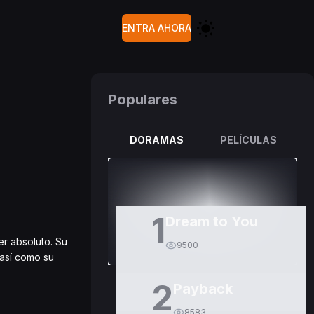
ENTRA AHORA
Populares
DORAMAS
PELÍCULAS
1
Dream to You
r absoluto. Su
9500
 así como su
2
Payback
8583