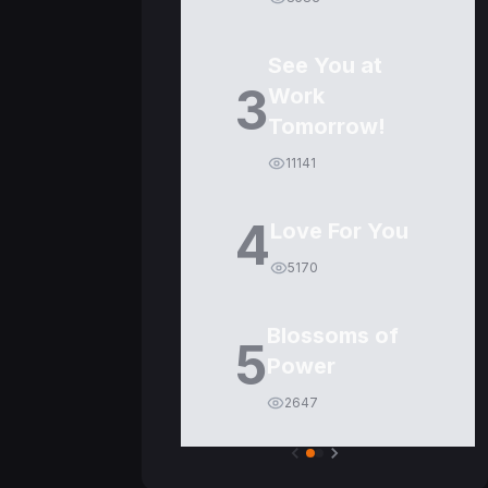
See You at
3
Work
Tomorrow!
11141
4
Love For You
5170
Blossoms of
5
Power
2647