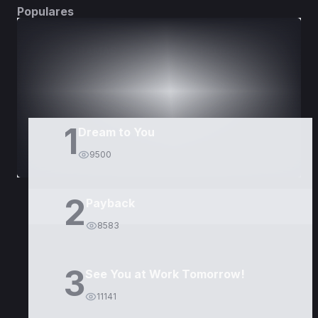
Populares
DORAMAS
PELÍCULAS
1
Dream to You
9500
2
Payback
8583
3
See You at Work Tomorrow!
11141