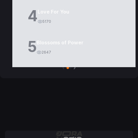
4
Love For You
5170
5
Blossoms of Power
2647