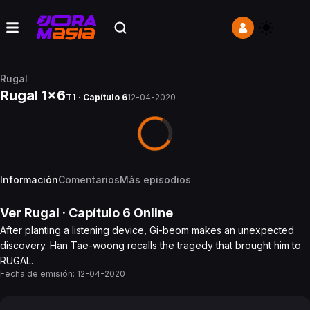
Rugal
Rugal 1x6
T1 · Capítulo 6
12-04-2020
Información
Comentarios
Más episodios
Ver
Rugal
· Capítulo
6
Online
After planting a listening device, Gi-beom makes an unexpected
discovery. Han Tae-woong recalls the tragedy that brought him to
RUGAL.
Fecha de emisión:
12-04-2020