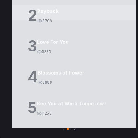
2
Payback
8708
3
Love For You
5235
4
Blossoms of Power
2696
5
See You at Work Tomorrow!
11253