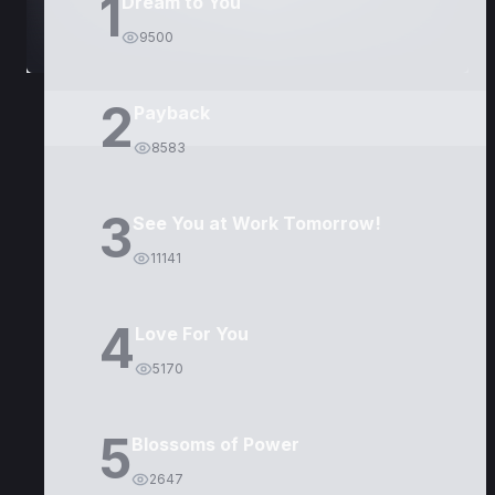
1
Dream to You
9500
2
Payback
8583
3
See You at Work Tomorrow!
11141
4
Love For You
5170
5
Blossoms of Power
2647