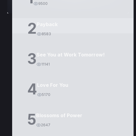
9500
2
Payback
8583
3
See You at Work Tomorrow!
11141
4
Love For You
5170
5
Blossoms of Power
2647