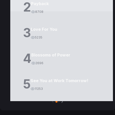
2
Payback
8708
3
Love For You
5235
4
Blossoms of Power
2696
5
See You at Work Tomorrow!
11253