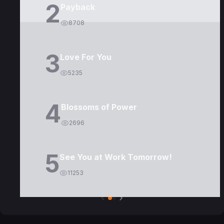
2
Payback
8708
3
Love For You
5235
4
Blossoms of Power
2696
5
See You at Work Tomorrow!
11253