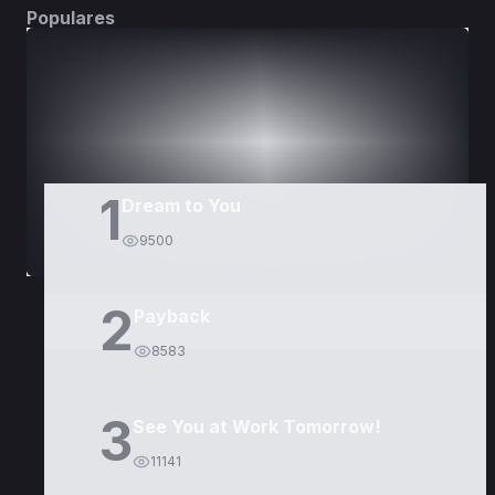
Populares
DORAMAS
PELÍCULAS
1
Dream to You
9500
2
Payback
8583
3
See You at Work Tomorrow!
11141