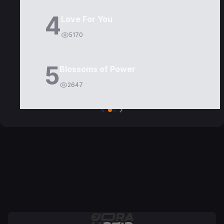
4
Love For You
5170
5
Blossoms of Power
2647