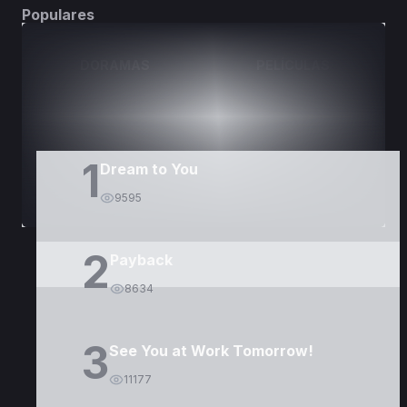
Populares
DORAMAS
PELÍCULAS
1
Dream to You
9595
2
Payback
8634
3
See You at Work Tomorrow!
11177