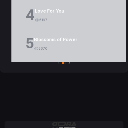
4
Love For You
5197
5
Blossoms of Power
2670