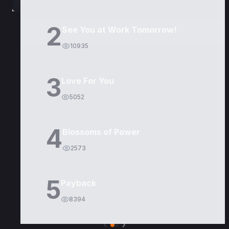
2
See You at Work Tomorrow!
10935
3
Love For You
5052
4
Blossoms of Power
2573
5
Payback
8394