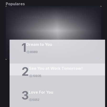
Populares
DORAMAS
PELÍCULAS
1
Dream to You
8989
2
See You at Work Tomorrow!
10935
3
Love For You
5052