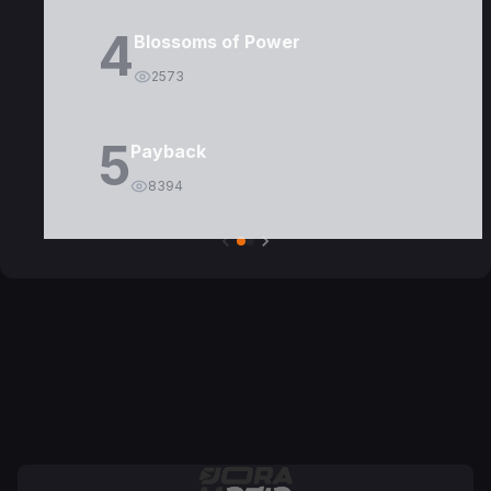
4
Blossoms of Power
2573
5
Payback
8394