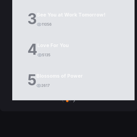
3
See You at Work Tomorrow!
11056
4
Love For You
5135
5
Blossoms of Power
2617