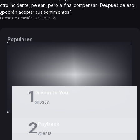
otro incidente, pelean, pero al final compensan. Después de eso,
¿podrán aceptar sus sentimientos?
Fecha de emisión:
02-08-2023
Populares
DORAMAS
PELÍCULAS
1
Dream to You
9323
2
Payback
8518