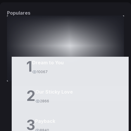
Populares
DORAMAS
PELÍCULAS
1
Dream to You
10067
2
Our Sticky Love
2866
3
Payback
8840