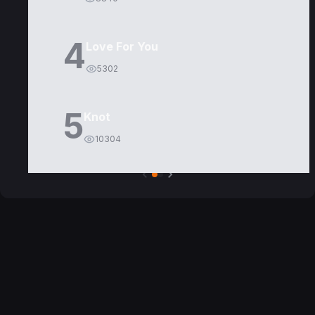
4
Love For You
5302
5
Knot
10304