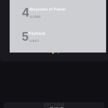
4
Blossoms of Power
2580
5
Payback
8411