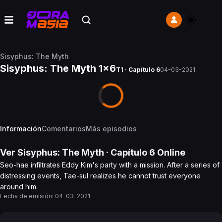
Sisyphus: The Myth
Sisyphus: The Myth 1x6
T1 · Capítulo 6
04-03-2021
Información
Comentarios
Más episodios
Ver
Sisyphus: The Myth
· Capítulo
6
Online
Seo-hae infiltrates Eddy Kim's party with a mission. After a series of
distressing events, Tae-sul realizes he cannot trust everyone
around him.
Fecha de emisión:
04-03-2021