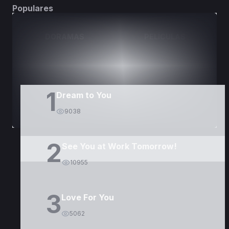
Populares
DORAMAS
PELÍCULAS
1
Dream to You
9038
2
See You at Work Tomorrow!
10955
3
Love For You
5062