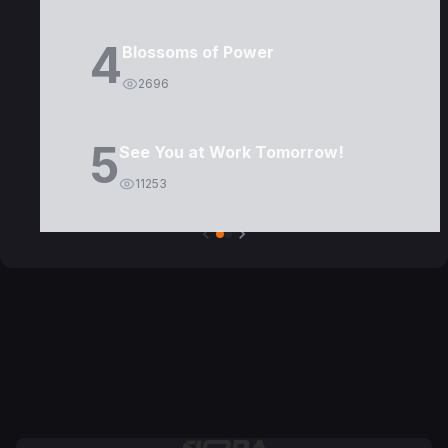
4
Blossoms of Power
2696
5
See You at Work Tomorrow!
11253