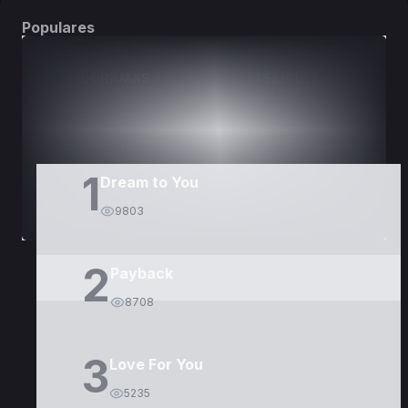
Populares
DORAMAS
PELÍCULAS
1
Dream to You
9803
2
Payback
8708
3
Love For You
5235