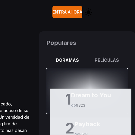
ENTRA AHORA
Populares
DORAMAS
PELÍCULAS
1
Dream to You
ocado,
9323
nte acoso de su
Universidad de
2
Payback
g tira de
nto más pasan
8518