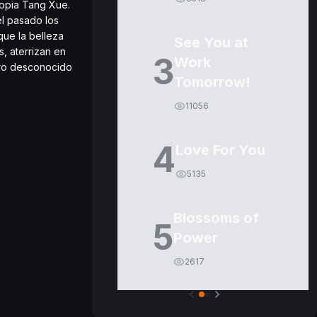
ropia Tang Xue.
el pasado los
que la belleza
See You at
, aterrizan en
3
Work
turo desconocido
Tomorrow!
11056
4
Love For You
5135
Blossoms of
5
Power
2617