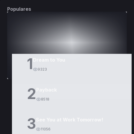
Populares
DORAMAS
PELÍCULAS
1
Dream to You
9323
2
Payback
8518
3
See You at Work Tomorrow!
11056