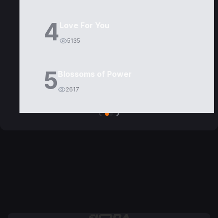
4
Love For You
5135
5
Blossoms of Power
2617