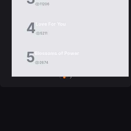
11206
4
Love For You
5211
5
Blossoms of Power
2674