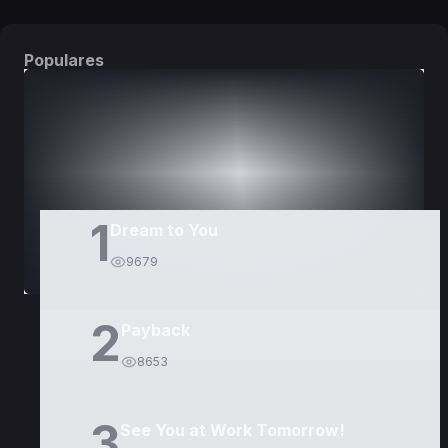
Populares
DORAMAS
PELÍCULAS
1
Dream to You
9679
2
Payback
8653
3
See You at Work Tomorrow!