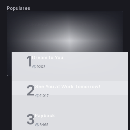
Populares
DORAMAS
PELÍCULAS
1
Dream to You
9202
2
See You at Work Tomorrow!
11017
3
Payback
8465