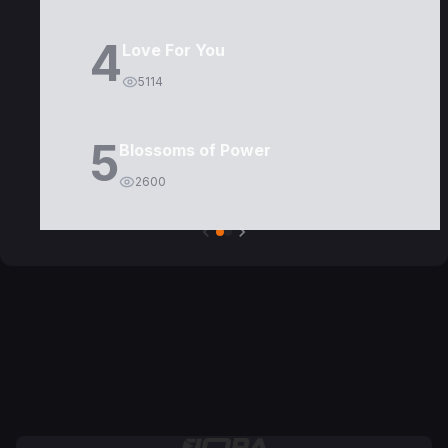
4
Love For You
5114
5
Blossoms of Power
2600