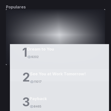
Populares
DORAMAS
PELÍCULAS
1
Dream to You
9202
2
See You at Work Tomorrow!
11017
3
Payback
8465