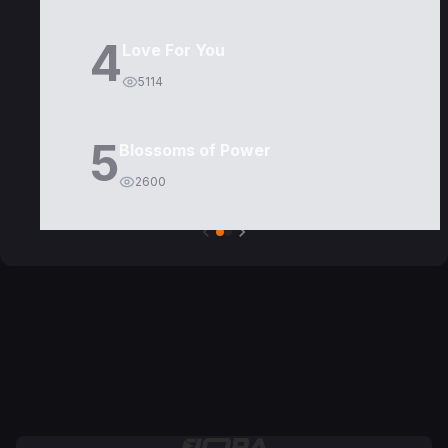
4
Love For You
5114
5
Blossoms of Power
2600