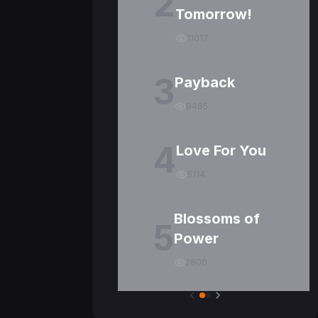
2
Tomorrow!
11017
3
Payback
8465
4
Love For You
5114
Blossoms of
5
Power
2600