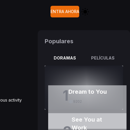
ENTRA AHORA
Populares
DORAMAS
PELÍCULAS
1
Dream to You
us activity
9202
See You at
Work