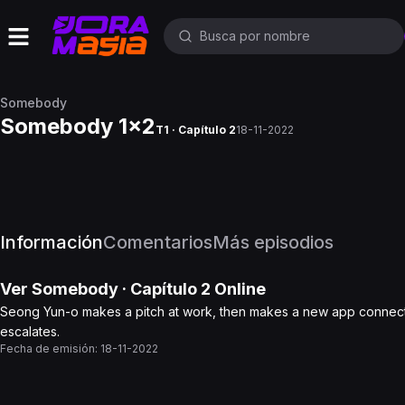
Somebody
Somebody 1x2
T1 · Capítulo 2
18-11-2022
Información
Comentarios
Más episodios
Ver
Somebody
· Capítulo
2
Online
Seong Yun-o makes a pitch at work, then makes a new app connectio
escalates.
Fecha de emisión:
18-11-2022