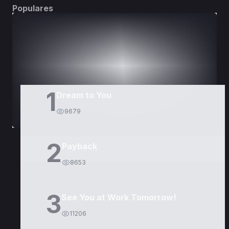
Populares
DORAMAS
PELÍCULAS
1
Dream to You
9679
2
Payback
8653
3
See You at Work Tomorrow!
11206