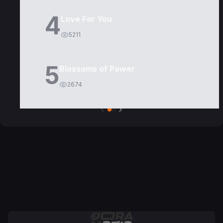
4
Love For You
5211
5
Blossoms of Power
2674