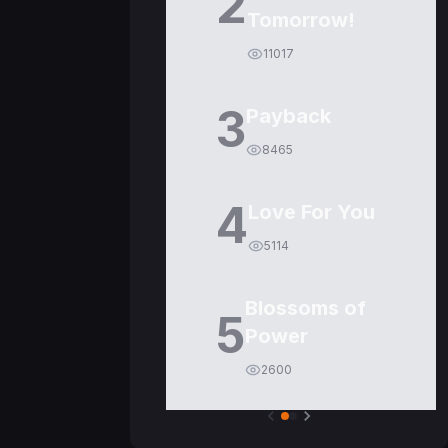
2
Tomorrow!
11017
3
Payback
8465
4
Love For You
5114
Blossoms of
5
Power
2600