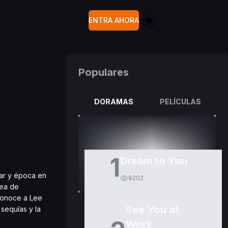
ENTRA AHORA
Populares
DORAMAS
PELÍCULAS
1
Dream to You
gar y época en
9202
rea de
 conoce a Lee
See You at
sequías y la
Work