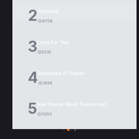
2
Payback
8708
3
Love For You
5235
4
Blossoms of Power
2696
5
See You at Work Tomorrow!
11253