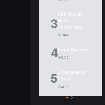
See You at
3
Work
Tomorrow!
11141
4
Love For You
5170
Blossoms of
5
Power
2647