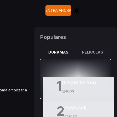
ENTRA AHORA
Populares
DORAMAS
PELÍCULAS
1
Dream to You
r para empezar a
9500
2
Payback
8583