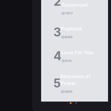
2
Tomorrow!
11017
3
Payback
8465
4
Love For You
5114
Blossoms of
5
Power
2600