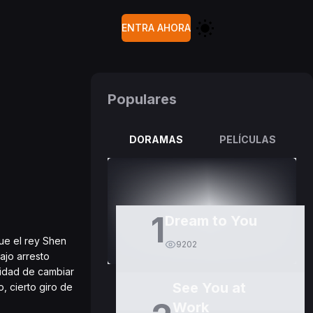
ENTRA AHORA
Populares
DORAMAS
PELÍCULAS
1
Dream to You
ue el rey Shen
9202
ajo arresto
nidad de cambiar
See You at
, cierto giro de
Work