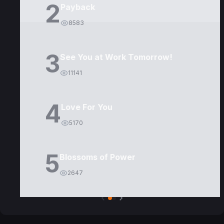
2
Payback
8583
3
See You at Work Tomorrow!
11141
4
Love For You
5170
5
Blossoms of Power
2647