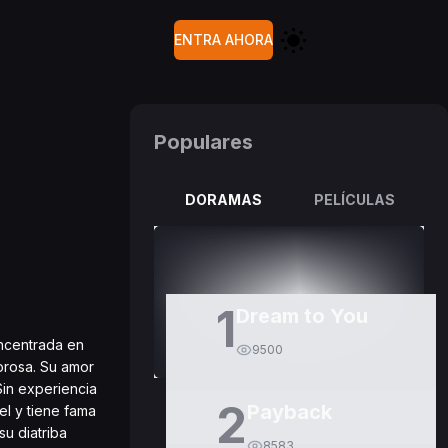
ENTRA AHORA
Populares
DORAMAS
PELÍCULAS
1
Dream to You
oncentrada en
9500
orosa. Su amor
Sin experiencia
2
Payback
tel y tiene fama
su diatriba
8583