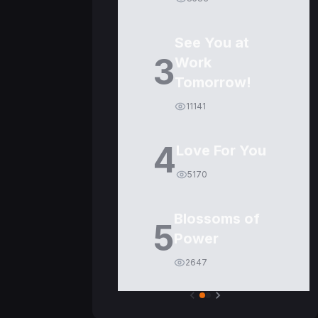
See You at
3
Work
Tomorrow!
11141
4
Love For You
5170
Blossoms of
5
Power
2647