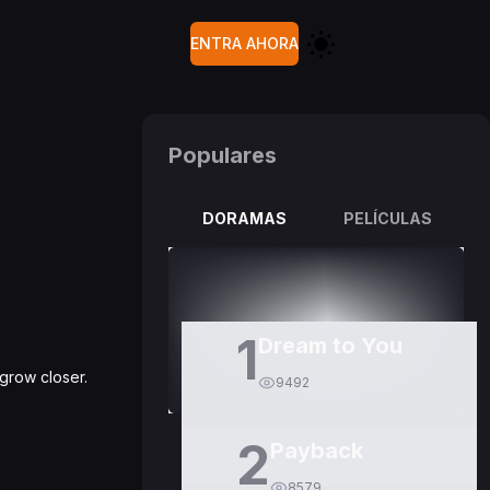
ENTRA AHORA
Populares
DORAMAS
PELÍCULAS
1
Dream to You
grow closer.
9492
2
Payback
8579