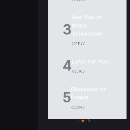
See You at
3
Work
Tomorrow!
11137
4
Love For You
5168
Blossoms of
5
Power
2643