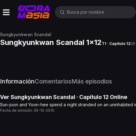
Sungkyunkwan Scandal
Sungkyunkwan Scandal 1x12
T1 · Capítulo 12
05
Información
Comentarios
Más episodios
Ver
Sungkyunkwan Scandal
· Capítulo
12
Online
Sun-joon and Yoon-hee spend a night stranded on an uninhabited is
Fecha de emisión:
05-10-2010